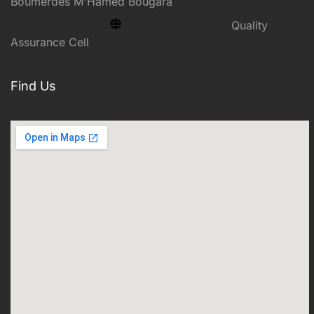
Boumerdes M'Hamed Bougara
Quality
Assurance Cell
Find Us