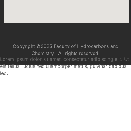
Copyright ©2025 Faculty of Hydrocarbons and
Chemistry . All rights reserved.
Lorem ipsum dolor sit amet, consectetur adipiscing elit. Ut
elit tellus, luctus nec ullamcorper mattis, pulvinar dapibus
leo.