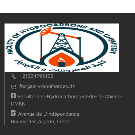
+21324795162
fhc@univ-boumerdes.dz
Faculté-des-Hydrocarbures-et-de- la-Chimie-
UMBB
Avenue de L'indépendance,
Boumerdes,Algérie,35000