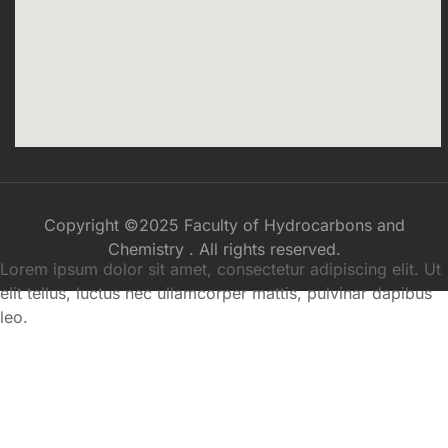
Copyright ©2025 Faculty of Hydrocarbons and
Chemistry . All rights reserved.
Lorem ipsum dolor sit amet, consectetur adipiscing elit. Ut
elit tellus, luctus nec ullamcorper mattis, pulvinar dapibus
leo.