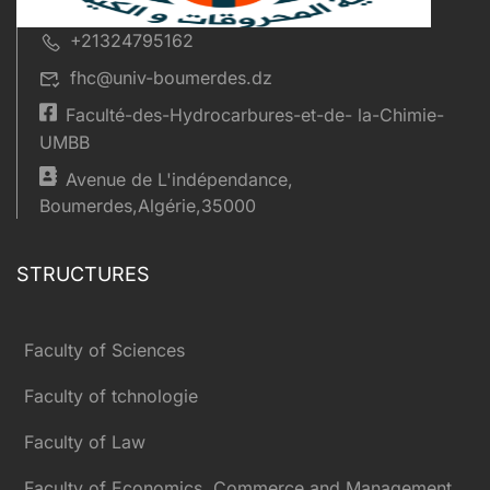
+21324795162
fhc@univ-boumerdes.dz
Faculté-des-Hydrocarbures-et-de- la-Chimie-
UMBB
Avenue de L'indépendance,
Boumerdes,Algérie,35000
STRUCTURES
Faculty of Sciences
Faculty of tchnologie
Faculty of Law
Faculty of Economics, Commerce and Management