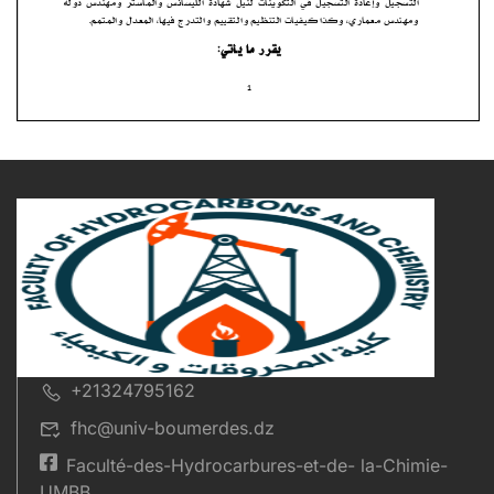
+21324795162
fhc@univ-boumerdes.dz
Faculté-des-Hydrocarbures-et-de- la-Chimie-
UMBB