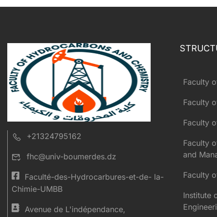
STRUCT
Faculty o
Faculty o
Faculty 
+21324795162
Faculty 
and Man
fhc@univ-boumerdes.dz
Faculty 
Faculté-des-Hydrocarbures-et-de- la-
Chimie-UMBB
Institute
Engineer
Avenue de L'indépendance,