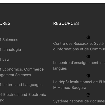
URES
RESOURCES
f Sciences
Centre des Réseaux et Syst
d'Informations et de Commun
f tchnologie
of Law
Le centre d’enseignement int
langues
of Economics, Commerce
agement Sciences
Le dépôt institutionnel de l'U
of Letters and Languages
M'Hamed Bougara
 of Electrical and Electronic
ing
Système national de documen