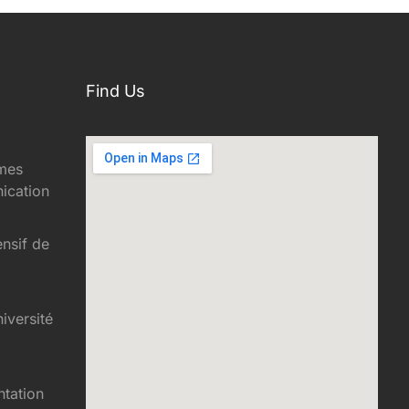
Find Us
èmes
ication
ensif de
niversité
tation