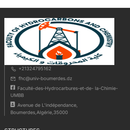
+21324795162
fhc@univ-boumerdes.dz
Faculté-des-Hydrocarbures-et-de- la-Chimie-
UMBB
Avenue de L'indépendance,
Boumerdes,Algérie,35000